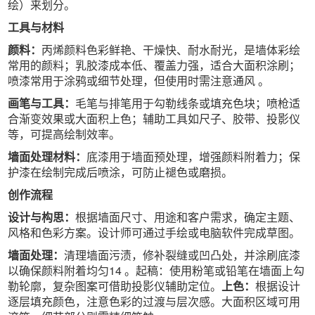
绘）来划分。
工具与材料
颜料：
丙烯颜料色彩鲜艳、干燥快、耐水耐光，是墙体彩绘
常用的颜料；乳胶漆成本低、覆盖力强，适合大面积涂刷；
喷漆常用于涂鸦或细节处理，但使用时需注意通风 。
画笔与工具：
毛笔与排笔用于勾勒线条或填充色块；喷枪适
合渐变效果或大面积上色；辅助工具如尺子、胶带、投影仪
等，可提高绘制效率。
墙面处理材料：
底漆用于墙面预处理，增强颜料附着力；保
护漆在绘制完成后喷涂，可防止褪色或磨损。
创作流程
设计与构思：
根据墙面尺寸、用途和客户需求，确定主题、
风格和色彩方案。设计师可通过手绘或电脑软件完成草图。
墙面处理：
清理墙面污渍，修补裂缝或凹凸处，并涂刷底漆
以确保颜料附着均匀14 。起稿：使用粉笔或铅笔在墙面上勾
勒轮廓，复杂图案可借助投影仪辅助定位。
上色：
根据设计
逐层填充颜色，注意色彩的过渡与层次感。大面积区域可用