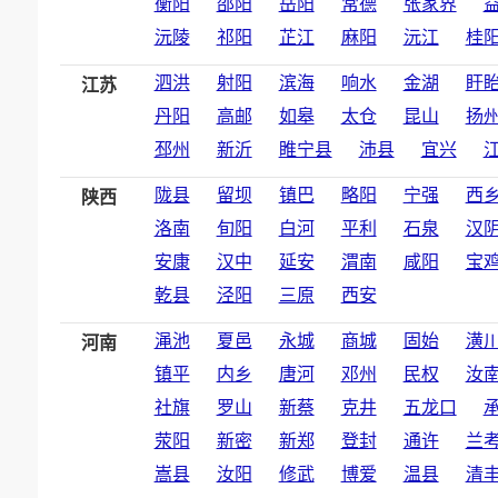
衡阳
邵阳
岳阳
常德
张家界
沅陵
祁阳
芷江
麻阳
沅江
桂
泗洪
射阳
滨海
响水
金湖
盱
江苏
丹阳
高邮
如皋
太仓
昆山
扬
邳州
新沂
睢宁县
沛县
宜兴
陇县
留坝
镇巴
略阳
宁强
西
陕西
洛南
旬阳
白河
平利
石泉
汉
安康
汉中
延安
渭南
咸阳
宝
乾县
泾阳
三原
西安
渑池
夏邑
永城
商城
固始
潢
河南
镇平
内乡
唐河
邓州
民权
汝
社旗
罗山
新蔡
克井
五龙口
荥阳
新密
新郑
登封
通许
兰
嵩县
汝阳
修武
博爱
温县
清