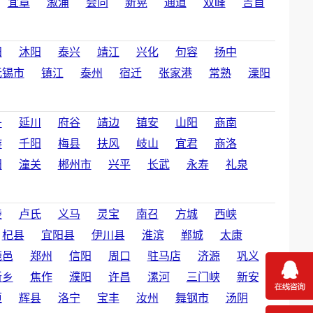
宜章
溆浦
会同
新晃
通道
双峰
吉首
阳
沐阳
泰兴
靖江
兴化
句容
扬中
无锡市
镇江
泰州
宿迁
张家港
常熟
溧阳
丹
延川
府谷
靖边
镇安
山阳
商南
游
千阳
梅县
扶风
岐山
宜君
商洛
阳
潼关
郴州市
兴平
长武
永寿
礼泉
陵
卢氏
义马
灵宝
南召
方城
西峡
杞县
宜阳县
伊川县
淮滨
郸城
太康
鹿邑
郑州
信阳
周口
驻马店
济源
巩义
新乡
焦作
濮阳
许昌
漯河
三门峡
新安
垣
辉县
洛宁
宝丰
汝州
舞钢市
汤阴