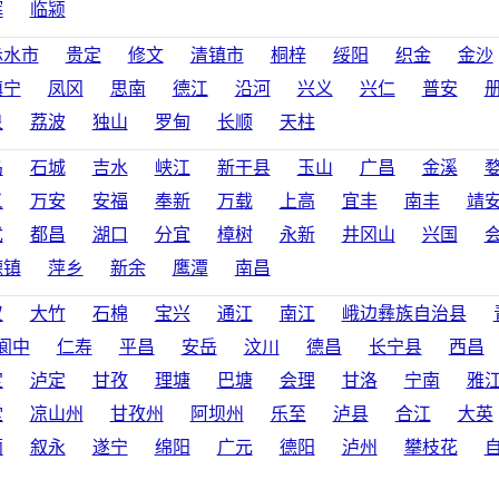
辉
临颍
赤水市
贵定
修文
清镇市
桐梓
绥阳
织金
金沙
镇宁
凤冈
思南
德江
沿河
兴义
兴仁
普安
泉
荔波
独山
罗甸
长顺
天柱
乌
石城
吉水
峡江
新干县
玉山
广昌
金溪
义
万安
安福
奉新
万载
上高
宜丰
南丰
靖
犹
都昌
湖口
分宜
樟树
永新
井冈山
兴国
德镇
萍乡
新余
鹰潭
南昌
汉
大竹
石棉
宝兴
通江
南江
峨边彝族自治县
阆中
仁寿
平昌
安岳
汶川
德昌
长宁县
西昌
定
泸定
甘孜
理塘
巴塘
会理
甘洛
宁南
雅
堂
凉山州
甘孜州
阿坝州
乐至
泸县
合江
大英
蔺
叙永
遂宁
绵阳
广元
德阳
泸州
攀枝花