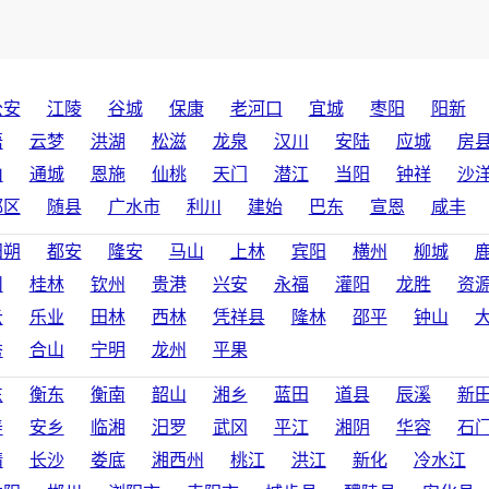
公安
江陵
谷城
保康
老河口
宜城
枣阳
阳新
悟
云梦
洪湖
松滋
龙泉
汉川
安陆
应城
房
山
通城
恩施
仙桃
天门
潜江
当阳
钟祥
沙
都区
随县
广水市
利川
建始
巴东
宣恩
咸丰
阳朔
都安
隆安
马山
上林
宾阳
横州
柳城
州
桂林
钦州
贵港
兴安
永福
灌阳
龙胜
资
云
乐业
田林
西林
凭祥县
隆林
邵平
钟山
秀
合山
宁明
龙州
平果
东
衡东
衡南
韶山
湘乡
蓝田
道县
辰溪
新
寿
安乡
临湘
汨罗
武冈
平江
湘阴
华容
石
靖
长沙
娄底
湘西州
桃江
洪江
新化
冷水江