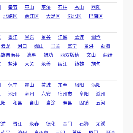
阳
奉节
巫山
巫溪
石柱
秀山
酉阳
北碚区
綦江区
大足区
渝北区
巴南区
洱
墨江
景东
景谷
江城
孟连
澜沧
云龙
河口
砚山
马关
富宁
景洪
勐海
彝族自治县
嵩明
禄劝
西双版纳
文山
曲靖
家
盐津
大关
永善
绥江
镇雄
施甸
门
休宁
霍山
蒙城
东至
凤阳
涡阳
江
池州
亳州
六安
宿州市
阜阳
滁州
枞阳
和县
含山
当涂
寿县
固镇
五河
霞浦
晋江
永春
德化
金门
石狮
尤溪
南平
漳州
泉州市
三明
莆田
厦门
闽清