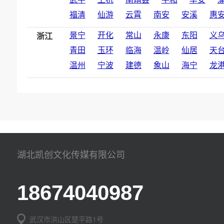
福清
仙游
云霄
南安
安溪
惠
景宁
开化
常山
永康
东阳
义
浙江
青田
玉环
临海
温岭
仙居
天
温州
宁波
建德
象山
海宁
龙
湖北凯创文化传媒有限公司
18674040987
武汉市洪山区楚平路1号