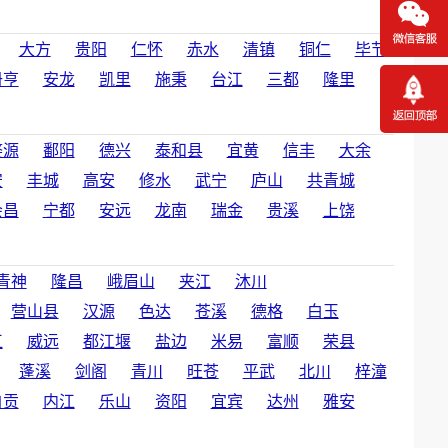
大方
贵阳
仁怀
赤水
清镇
铜仁
毕节
册亨
安龙
凯里
施秉
台江
三都
隆里
婺源
鄱阳
德兴
泰和县
宜黄
信丰
大余
安
丰城
高安
修水
武宁
庐山
共青城
会昌
宁都
安远
龙南
瑞金
贵溪
上饶
青神
隆昌
峨眉山
夹江
沐川
营山县
汉源
色达
苍溪
德格
白玉
江
威远
都江堰
盐边
米易
富顺
荣县
蓬溪
剑阁
青川
旺苍
平武
北川
梓潼
自贡
内江
乐山
资阳
宜宾
达州
雅安