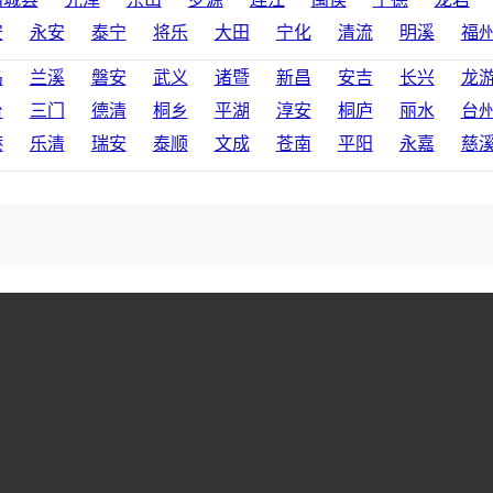
安
永安
泰宁
将乐
大田
宁化
清流
明溪
福
乌
兰溪
磐安
武义
诸暨
新昌
安吉
长兴
龙
台
三门
德清
桐乡
平湖
淳安
桐庐
丽水
台
港
乐清
瑞安
泰顺
文成
苍南
平阳
永嘉
慈