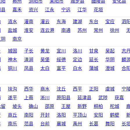
益阳
郴州
浏阳市
耒阳市
城步县
醴陵县
安化县
阳县
嘉禾
资兴
江永
宁远
江华
花垣
眙
涟水
灌南
灌云
东海
建湖
东台
宝应
泗
州
盐城
淮安
连云港
南通
苏州
常州
徐州
江阴
南京
乡
城固
子长
黄龙
宜川
洛川
甘泉
吴起
志
阴
神木
清涧
吴堡
绥德
定边
延长
华阴
麟
鸡
铜川
凤县
太白
富平
白水
蒲城
澄城
合
川
扶沟
西华
商水
沈丘
西平
正阳
虞城
宁
南
遂平
上蔡
淅川
原阳县
延津县
武陟
获嘉
承留
坡头
确山
邵原
王屋
新野
桐柏
柁城
考
商丘
南阳
开封
洛阳
平顶山
安阳
鹤壁
丰
南乐
范县
台前
襄城
禹州
长葛
舞阳
长