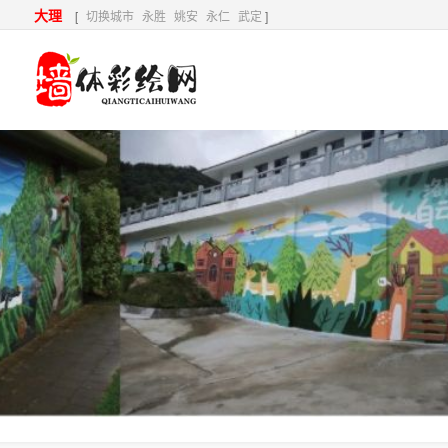
大理
[
切换城市
永胜
姚安
永仁
武定
]