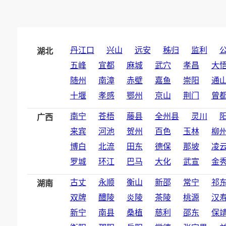
丹江口
兴山
远安
秭归
监利
湖北
五峰
宜都
麻城
武穴
孝昌
大
随州
南漳
赤壁
嘉鱼
崇阳
通
十堰
孝感
鄂州
京山
荆门
曾
南宁
苍梧
藤县
全州县
灵川
广西
来宾
河池
贺州
百色
玉林
柳
博白
北流
田东
德保
那坡
凌
罗城
环江
巴马
大化
武宣
金
古丈
永顺
衡山
新邵
常宁
祁
湖南
双牌
醴陵
炎陵
茶陵
桃源
汉
新宁
南县
桑植
慈利
邵东
保