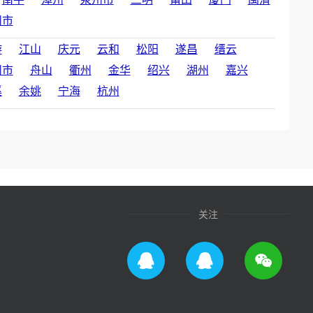
州市
游
江山
庆元
云和
松阳
遂昌
缙云
州市
舟山
衢州
金华
绍兴
湖州
嘉兴
溪
余姚
宁海
杭州
关注