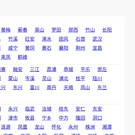
黄梅
蕲春
英山
罗田
郧西
竹山
长阳
县
竹溪
红安
浠水
团风
石首
武汉
洋
咸宁
黄冈
黄石
襄阳
荆州
宜昌
来凤
鹤峰
鹿寨
融安
三江
荔浦
恭城
平乐
崇左
源
蒙山
岑溪
灵山
浦北
桂平
陆川
大兴
东兴
富川
南丹
天峨
凤山
东兰
田
永兴
临武
汝城
桂东
安仁
东安
门
津市
攸县
宁乡
中方
隆回
洞口
涟源
凤凰
龙山
怀化
永州
株洲
湘潭