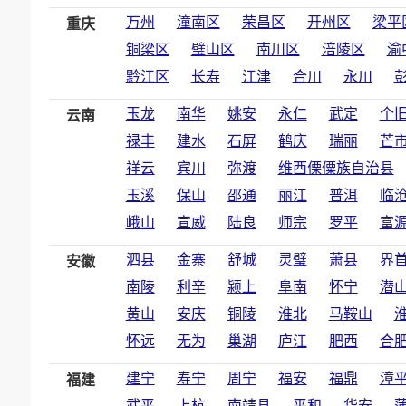
万州
潼南区
荣昌区
开州区
梁平
重庆
铜梁区
璧山区
南川区
涪陵区
渝
黔江区
长寿
江津
合川
永川
玉龙
南华
姚安
永仁
武定
个
云南
禄丰
建水
石屏
鹤庆
瑞丽
芒
祥云
宾川
弥渡
维西傈僳族自治县
玉溪
保山
邵通
丽江
普洱
临
峨山
宣威
陆良
师宗
罗平
富
泗县
金寨
舒城
灵璧
萧县
界
安徽
南陵
利辛
颍上
阜南
怀宁
潜
黄山
安庆
铜陵
淮北
马鞍山
怀远
无为
巢湖
庐江
肥西
合
建宁
寿宁
周宁
福安
福鼎
漳
福建
武平
上杭
南靖县
平和
华安