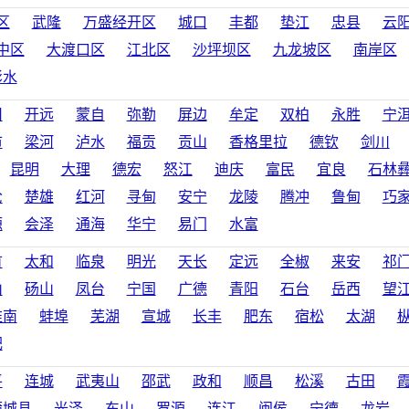
区
武隆
万盛经开区
城口
丰都
垫江
忠县
云
中区
大渡口区
江北区
沙坪坝区
九龙坡区
南岸区
彭水
旧
开远
蒙自
弥勒
屏边
牟定
双柏
永胜
宁
市
梁河
泸水
福贡
贡山
香格里拉
德钦
剑川
昆明
大理
德宏
怒江
迪庆
富民
宜良
石林
沧
楚雄
红河
寻甸
安宁
龙陵
腾冲
鲁甸
巧
源
会泽
通海
华宁
易门
水富
首
太和
临泉
明光
天长
定远
全椒
来安
祁
山
砀山
凤台
宁国
广德
青阳
石台
岳西
望
淮南
蚌埠
芜湖
宣城
长丰
肥东
宿松
太湖
肥
平
连城
武夷山
邵武
政和
顺昌
松溪
古田
蒲城县
光泽
东山
罗源
连江
闽侯
宁德
龙岩