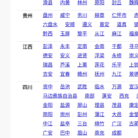
滑县
内黄
林州
原阳
封丘
魏
盘州
威宁
务川
赫章
仁怀市
贵州
六盘水
安顺
遵义
普定
道真
黔西
玉屏
黎平
从江
麻江
福
彭泽
永丰
定南
会南
于都
寻
江西
德安
安义
进贤
浮梁
永修
崇
瑞昌
芦溪
上栗
莲花
乐平
上
吉安
宜春
赣州
抚州
九江
景
资中
岳池
武胜
临水
万源
宣
四川
马边彝族自治县
南部
蓬安
西充
金阳
盐源
屏山
理县
茂县
康
简阳
崇州
彭州
蒲江
大邑
金
中江
盐亭
三台
绵竹
广汉
古
广安
巴中
眉山
南充
成都