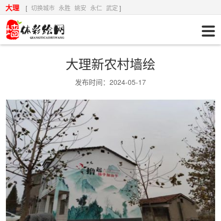
大理
[
切换城市
永胜
姚安
永仁
武定
]
大理新农村墙绘
发布时间：2024-05-17